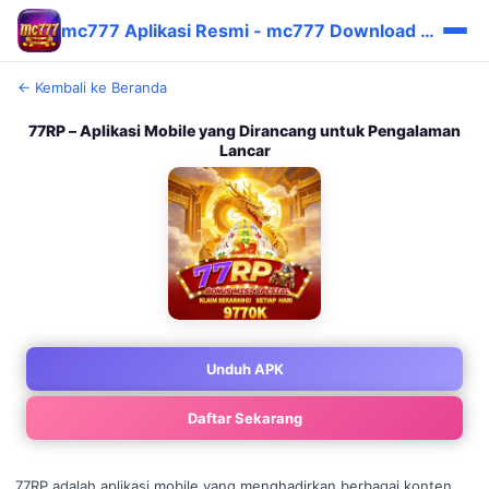
mc777 Aplikasi Resmi - mc777 Download Akun Mudah 💎
← Kembali ke Beranda
77RP – Aplikasi Mobile yang Dirancang untuk Pengalaman
Lancar
Unduh APK
Daftar Sekarang
77RP adalah aplikasi mobile yang menghadirkan berbagai konten