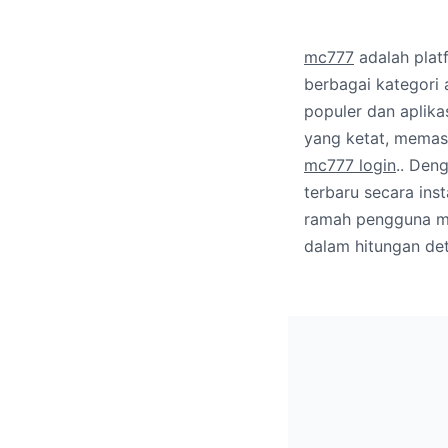
mc777
adalah plat
berbagai kategori a
populer dan aplika
yang ketat, memas
mc777 login
.. Den
terbaru secara ins
ramah pengguna m
dalam hitungan det