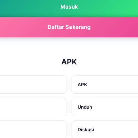
Masuk
Daftar Sekarang
APK
APK
Unduh
Diskusi