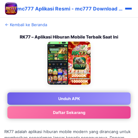
mc777 Aplikasi Resmi - mc777 Download Akun Mudah 💎
← Kembali ke Beranda
RK77 – Aplikasi Hiburan Mobile Terbaik Saat Ini
Unduh APK
Daftar Sekarang
RK77 adalah aplikasi hiburan mobile modern yang dirancang untuk
memberikan pengalaman lancar kepada penggunanya. Dengan