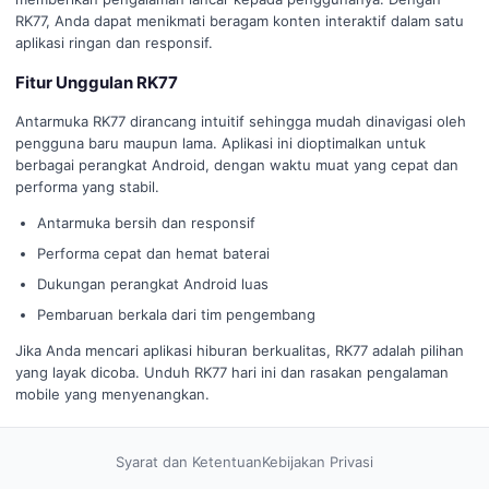
RK77, Anda dapat menikmati beragam konten interaktif dalam satu
aplikasi ringan dan responsif.
Fitur Unggulan RK77
Antarmuka RK77 dirancang intuitif sehingga mudah dinavigasi oleh
pengguna baru maupun lama. Aplikasi ini dioptimalkan untuk
berbagai perangkat Android, dengan waktu muat yang cepat dan
performa yang stabil.
Antarmuka bersih dan responsif
Performa cepat dan hemat baterai
Dukungan perangkat Android luas
Pembaruan berkala dari tim pengembang
Jika Anda mencari aplikasi hiburan berkualitas, RK77 adalah pilihan
yang layak dicoba. Unduh RK77 hari ini dan rasakan pengalaman
mobile yang menyenangkan.
Syarat dan Ketentuan
Kebijakan Privasi