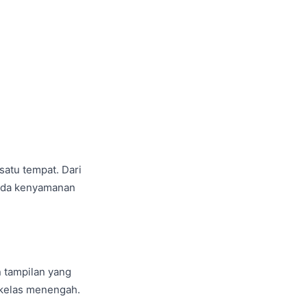
satu tempat. Dari
pada kenyamanan
 tampilan yang
 kelas menengah.