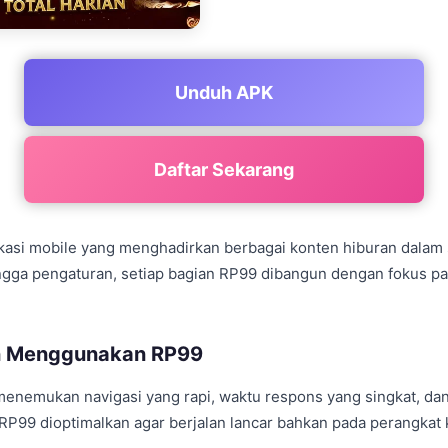
Unduh APK
Daftar Sekarang
kasi mobile yang menghadirkan berbagai konten hiburan dalam 
ingga pengaturan, setiap bagian RP99 dibangun dengan fokus 
 Menggunakan RP99
enemukan navigasi yang rapi, waktu respons yang singkat, dan
RP99 dioptimalkan agar berjalan lancar bahkan pada perangkat