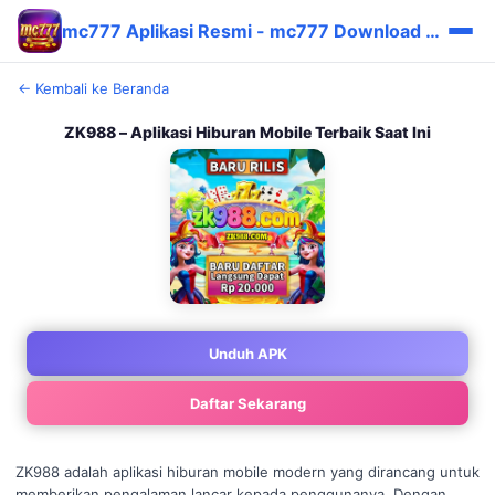
mc777 Aplikasi Resmi - mc777 Download Akun Mudah 💎
← Kembali ke Beranda
ZK988 – Aplikasi Hiburan Mobile Terbaik Saat Ini
Unduh APK
Daftar Sekarang
ZK988 adalah aplikasi hiburan mobile modern yang dirancang untuk
memberikan pengalaman lancar kepada penggunanya. Dengan